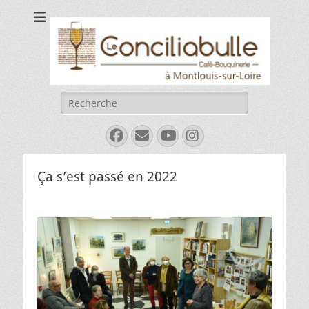
Le Conciliabulle
Café-bouquinerie à Montlouis-sur-Loire
Rechercher :
Facebook
E-
YouTube
Instagram
mail
Ça s’est passé en 2022