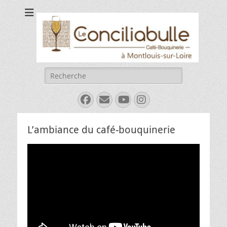
Le Conciliabulle
Café-bouquinerie à Montlouis-sur-Loire
Rechercher :
Facebook
E-
YouTube
Instagram
mail
L’ambiance du café-bouquinerie