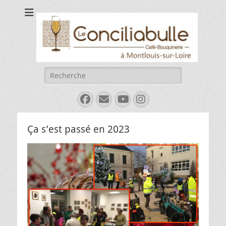
Le Conciliabulle
Café-bouquinerie à Montlouis-sur-Loire
Rechercher :
Facebook
E-
YouTube
Instagram
mail
Ça s’est passé en 2023