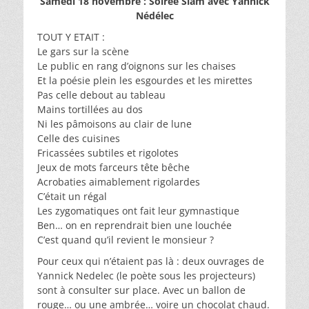
Samedi 18 novembre : Soirée Slam avec Yannick
Nédélec
TOUT Y ETAIT :
Le gars sur la scène
Le public en rang d’oignons sur les chaises
Et la poésie plein les esgourdes et les mirettes
Pas celle debout au tableau
Mains tortillées au dos
Ni les pâmoisons au clair de lune
Celle des cuisines
Fricassées subtiles et rigolotes
Jeux de mots farceurs tête bêche
Acrobaties aimablement rigolardes
C’était un régal
Les zygomatiques ont fait leur gymnastique
Ben… on en reprendrait bien une louchée
C’est quand qu’il revient le monsieur ?
Pour ceux qui n’étaient pas là : deux ouvrages de
Yannick Nedelec (le poète sous les projecteurs)
sont à consulter sur place. Avec un ballon de
rouge… ou une ambrée… voire un chocolat chaud.