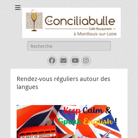
Le Conciliabulle
Café-bouquinerie à Montlouis-sur-Loire
Rechercher :
Facebook
E-
YouTube
Instagram
mail
Rendez-vous réguliers autour des
langues