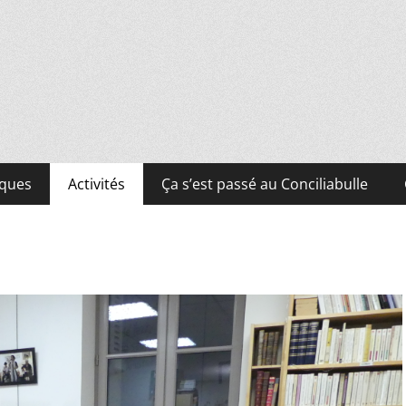
iques
Activités
Ça s’est passé au Conciliabulle