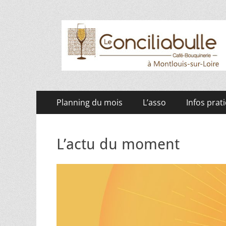
Le Conciliabulle
Café-bouquinerie à Montlouis-sur-Loire
Menu
Aller
Planning du mois
L’asso
Infos prat
au
principal
contenu
L’actu du moment