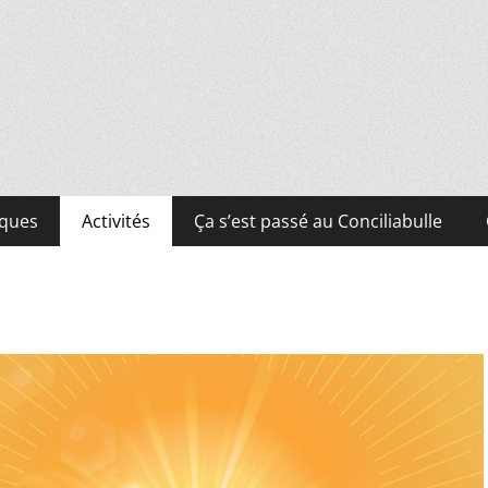
iques
Activités
Ça s’est passé au Conciliabulle